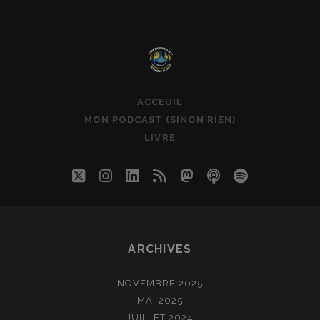
DU
VENDREDI
10
MARS
2023
ACCEUIL
MON PODCAST (SINON RIEN)
LIVRE
twitter
instagram
linkedin
rss
mastodon
podcast
spotify
ARCHIVES
NOVEMBRE 2025
MAI 2025
JUILLET 2024