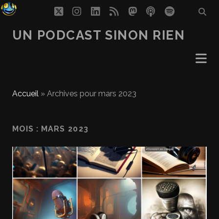
twitter
instagram
linkedin
rss
mastodon
podcast
spotify
UN PODCAST SINON RIEN
Accueil
»
Archives pour mars 2023
MOIS :
MARS 2023