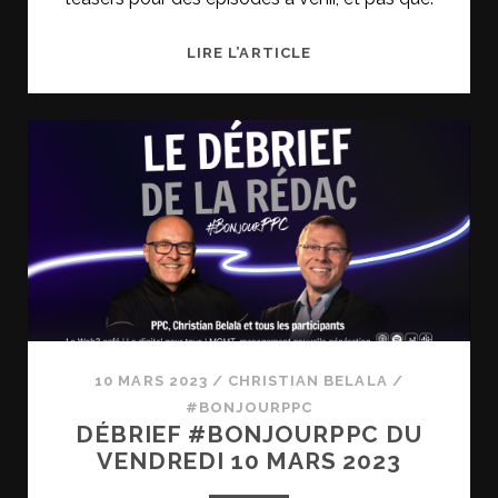
LANCEMENT
LIRE L’ARTICLE
DU
COMPTE
INSTAGRAM
UN
PODCAST
SINON
RIEN
10 MARS 2023
/
CHRISTIAN BELALA
/
#BONJOURPPC
DÉBRIEF #BONJOURPPC DU
VENDREDI 10 MARS 2023