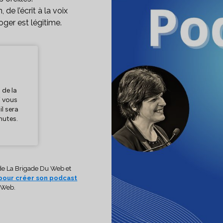
 de l’écrit à la voix
rroger est légitime.
 de La Brigade Du Web et
 pour créer son podcast
u Web.
IMPACT