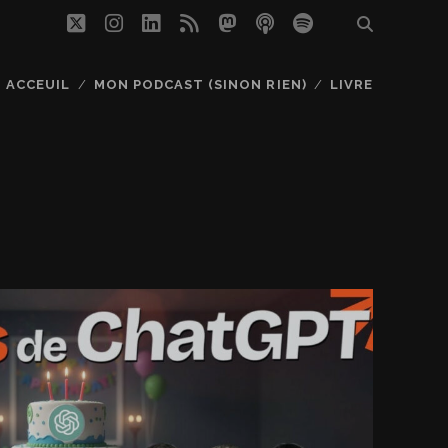
twitter
instagram
linkedin
rss
mastodon
podcast
spotify
ACCEUIL
MON PODCAST (SINON RIEN)
LIVRE