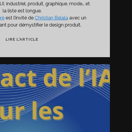
 UI, industriel, produit, graphique, mode… et
la liste est longue.
ré
est l’invité de
Christian Belala
avec un
nt pour démystifier le design produit.
LE
LIRE L’ARTICLE
DESIGN
PRODUIT