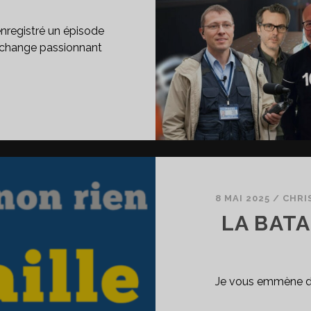
nregistré un épisode
change passionnant
NS
HATGPT
8 MAI 2025
/
CHRI
LA BATA
Je vous emmène d