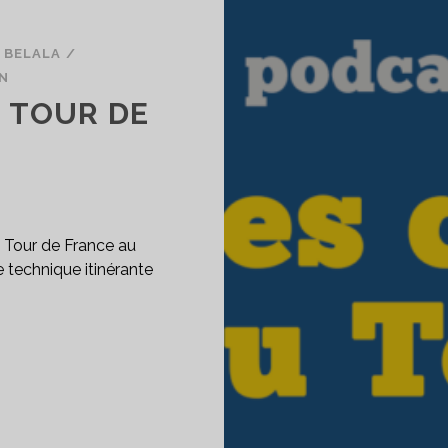
 BELALA
/
N
 TOUR DE
 Tour de France au
e technique itinérante