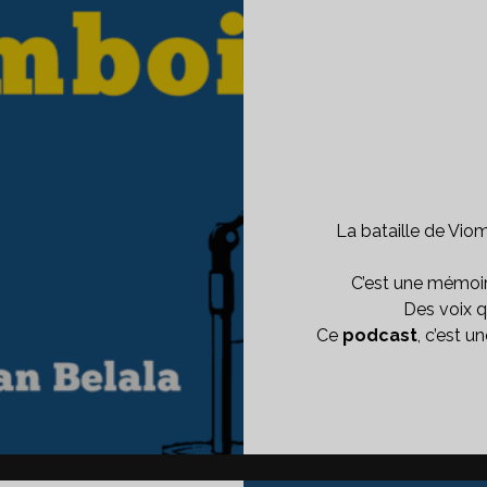
La bataille de Viom
C’est une mémoir
Des voix q
Ce
podcast
, c’est 