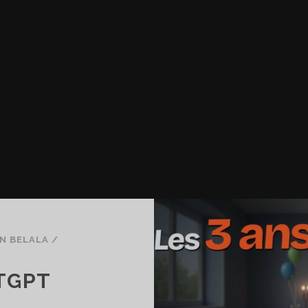
N BELALA
/
TGPT