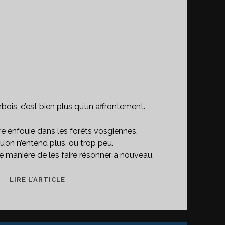
bois, c’est bien plus qu’un affrontement.
e enfouie dans les forêts vosgiennes.
u’on n’entend plus, ou trop peu.
une manière de les faire résonner à nouveau.
LA
LIRE L’ARTICLE
BATAILLE
DE
VIOMBOIS