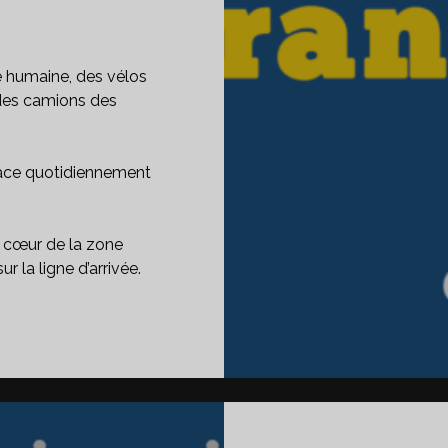
e humaine, des vélos
des camions des
place quotidiennement
u cœur de la zone
 la ligne d’arrivée.
S
ULISSES
U
OUR
ANCE