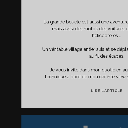
La grande boucle est aussi une aventur
mais aussi des motos des voitures 
hélicoptères …
Un véritable village entier suis et se dé
au fil des étapes.
Je vous invite dans mon quotidien a
technique à bord de mon car interview sur
LE
LIRE L’ARTICLE
CO
D
T
DE
FR