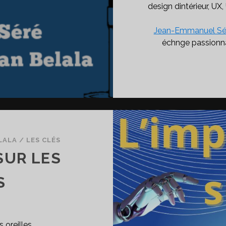
design dintérieur, UX,
Jean-Emmanuel Sé
échnge passionna
LALA
/
LES CLÉS
 SUR LES
S
oreilles.