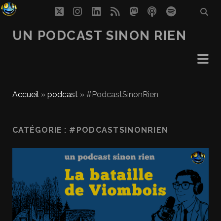
twitter
instagram
linkedin
rss
mastodon
podcast
spotify
UN PODCAST SINON RIEN
Accueil
»
podcast
»
#PodcastSinonRien
CATÉGORIE :
#PODCASTSINONRIEN