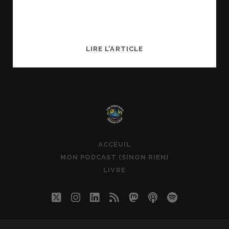
EMBARQUEMENT
LIRE L’ARTICLE
POUR
UN
PODCAST
SINON
RIEN
ACCEUIL
MON PODCAST (SINON RIEN)
LIVRE
twitter
instagram
linkedin
rss
mastodon
podcast
spotify