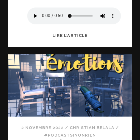
UN
LIRE L’ARTICLE
HABILLAGE
SONORE,
SINON
RIEN
2 NOVEMBRE 2022
/
CHRISTIAN BELALA
/
#PODCASTSINONRIEN