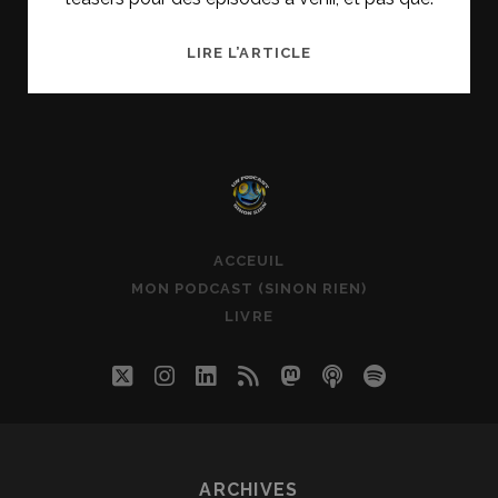
LANCEMENT
LIRE L’ARTICLE
DU
COMPTE
INSTAGRAM
UN
PODCAST
SINON
RIEN
ACCEUIL
MON PODCAST (SINON RIEN)
LIVRE
twitter
instagram
linkedin
rss
mastodon
podcast
spotify
ARCHIVES