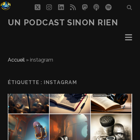
twitter
instagram
linkedin
rss
mastodon
podcast
spotify
UN PODCAST SINON RIEN
Accueil
»
instagram
ÉTIQUETTE :
INSTAGRAM