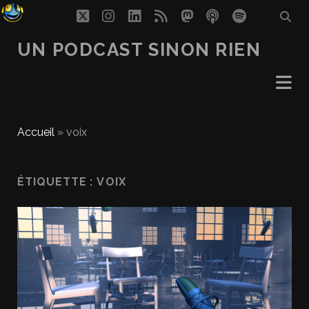
twitter
instagram
linkedin
rss
mastodon
podcast
spotify
UN PODCAST SINON RIEN
Accueil
»
voix
ÉTIQUETTE :
VOIX